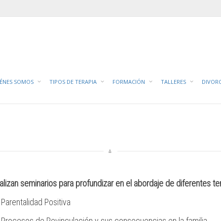
IÉNES SOMOS
TIPOS DE TERAPIA
FORMACIÓN
TALLERES
DIVOR
alizan seminarios para profundizar en el abordaje de diferentes t
Parentalidad Positiva
Procesos de Revinculación y sus consecuencias en la familia.