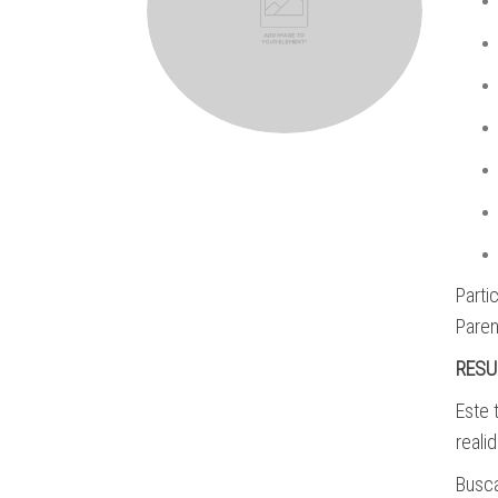
Part
Paren
RESU
Este 
reali
Busca