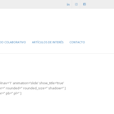
ontáctanos
tel. (+56 2) 3224 2995
info@revincularse.cl
CIO COLABORATIVO
ARTÍCULOS DE INTERÉS
CONTACTO
lnav=’1′ animation=’slide’ show_title=’true’
rder=” rounded=” rounded_size=” shadow=” ]
r=” pb=” pl=” ]