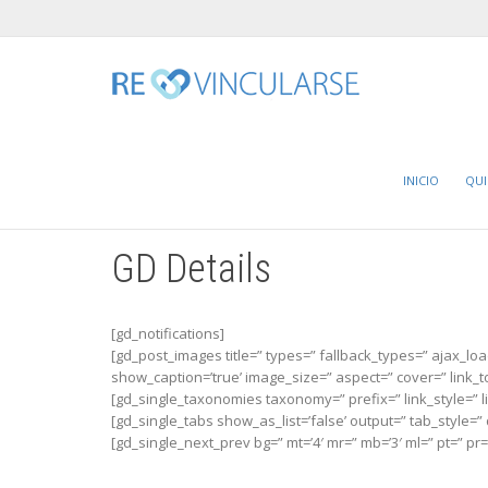
Home
GD Details
INICIO
QU
GD Details
[gd_notifications]
[gd_post_images title=” types=” fallback_types=” ajax_load=
show_caption=’true’ image_size=” aspect=” cover=” link_
[gd_single_taxonomies taxonomy=” prefix=” link_style=” lin
[gd_single_tabs show_as_list=’false’ output=” tab_style=” 
[gd_single_next_prev bg=” mt=’4′ mr=” mb=’3′ ml=” pt=” p