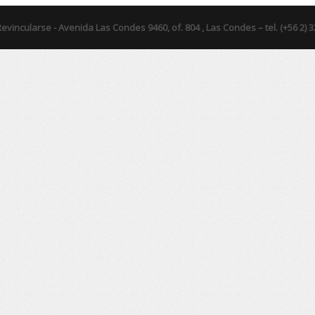
evincularse -
Avenida Las Condes 9460, of. 804 , Las Condes – tel. (+56 2) 