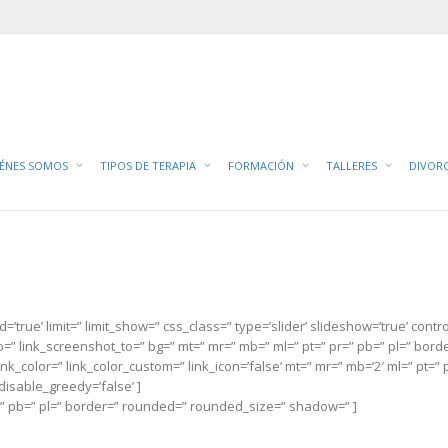
C
IÉNES SOMOS
TIPOS DE TERAPIA
FORMACIÓN
TALLERES
DIVOR
’true’ limit=” limit_show=” css_class=” type=’slider’ slideshow=’true’ contro
to=” link_screenshot_to=” bg=” mt=” mr=” mb=” ml=” pt=” pr=” pb=” pl=” bo
k_color=” link_color_custom=” link_icon=’false’ mt=” mr=” mb=’2′ ml=” pt=” p
disable_greedy=’false’ ]
r=” pb=” pl=” border=” rounded=” rounded_size=” shadow=” ]