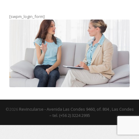
[swpm_login_form]
©2026
Revincularse -
Avenida Las Condes 9460, of. 804 , Las Condes
– tel. (+56 2) 3224 2995