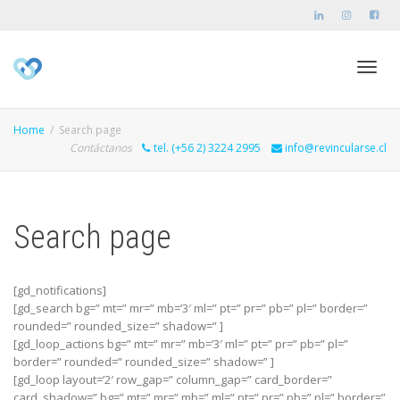
Toggl
Home
Search page
Contáctanos
tel. (+56 2) 3224 2995
info@revincularse.cl
navig
Search page
[gd_notifications]
[gd_search bg=” mt=” mr=” mb=’3′ ml=” pt=” pr=” pb=” pl=” border=”
rounded=” rounded_size=” shadow=” ]
[gd_loop_actions bg=” mt=” mr=” mb=’3′ ml=” pt=” pr=” pb=” pl=”
border=” rounded=” rounded_size=” shadow=” ]
[gd_loop layout=’2′ row_gap=” column_gap=” card_border=”
card_shadow=” bg=” mt=” mr=” mb=” ml=” pt=” pr=” pb=” pl=” border=”