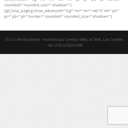
rounded=” rounded_size=” shadow=” ]
[gd_loop_paging show_advanced=” bg=” mt=” mr=” mb=’3′ ml=” pt=”
pr=” pb=” pl=” border=” rounded=” rounded_size=” shadow=” ]
©2026
Revincularse -
Avenida Las Condes 9460, of. 804 , Las Condes
– tel. (+56 2) 3224 2995