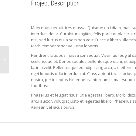
Project Description
Maecenas nec ultrices massa. Quisque orci diam, malesu
interdum dolor. Curabitur sagittis, felis porttitor placerat
nisl, sed luctus nulla sem non velit. Fusce a libero ullamcor
Morbi tempor tortor vel urna lobortis.
Hendrerit faucibus massa consequat. Vivamus feugiat s
scelerisque et. Donec sodales pellentesque diam, et adipi
lacinia velit. Pellentesque eu adipiscing arcu, a eleifend
eget lobortis odio interdum at. Class aptent taciti socios
nostra, per inceptos himenaeos. Interdum et malesuada 
faucibus.
Phasellus et feugiat risus. Ut a egestas libero. Morbi dic
arcu auctor, volutpat justo et, egestas libero. Phasellus sa
Aenean vel lacus purus.