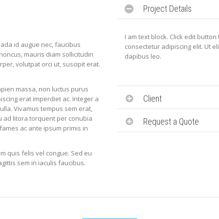
Project Details
I am text block. Click edit butto
ada id augue nec, faucibus
consectetur adipiscing elit. Ut el
 rhoncus, mauris diam sollicitudin
dapibus leo.
per, volutpat orci ut, suscipit erat.
apien massa, non luctus purus
Client
scing erat imperdiet ac. Integer a
 nulla. Vivamus tempus sem erat,
qu ad litora torquent per conubia
Request a Quote
fames ac ante ipsum primis in
tum quis felis vel congue. Sed eu
gittis sem in iaculis faucibus.