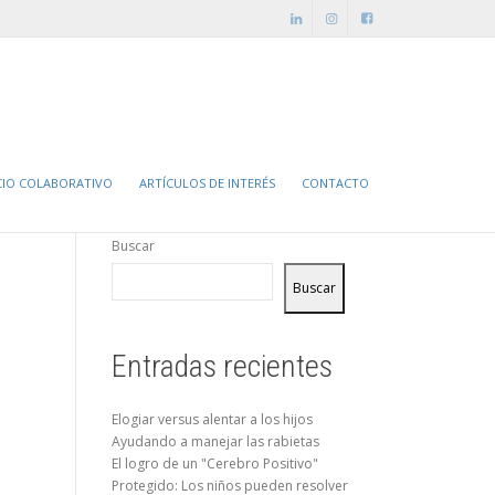
ontáctanos
tel. (+56 2) 3224 2995
info@revincularse.cl
CIO COLABORATIVO
ARTÍCULOS DE INTERÉS
CONTACTO
Buscar
Buscar
Entradas recientes
Elogiar versus alentar a los hijos
Ayudando a manejar las rabietas
El logro de un "Cerebro Positivo"
Protegido: Los niños pueden resolver