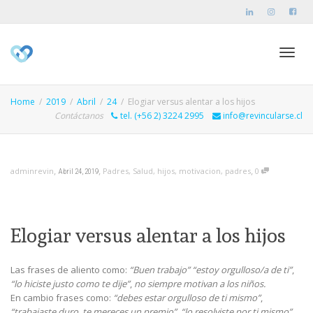
Toggl
Home
2019
Abril
24
Elogiar versus alentar a los hijos
Contáctanos
tel. (+56 2) 3224 2995
info@revincularse.cl
navig
,
,
,
adminrevin
Padres
,
Salud
,
hijos
,
motivacion
,
padres
0
Abril 24, 2019
Elogiar versus alentar a los hijos
Las frases de aliento como:
“Buen trabajo” “estoy orgulloso/a de ti”
,
“lo hiciste justo como te dije”
,
no siempre motivan a los niños.
En cambio frases como:
“debes estar orgulloso de ti mismo”
,
“trabajaste duro, te mereces un premio”
,
“lo resolviste por ti mismo”
,