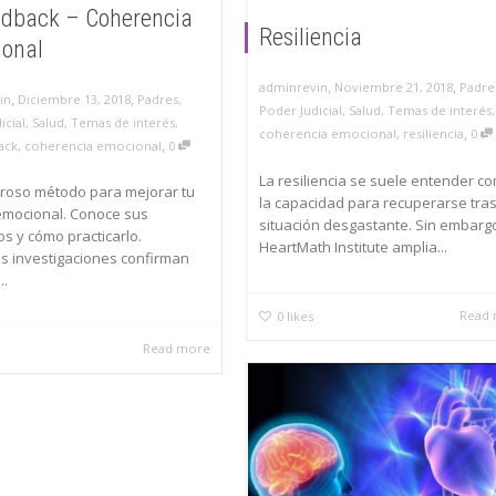
edback – Coherencia
Resiliencia
onal
,
,
adminrevin
Noviembre 21, 2018
Padre
,
,
in
Diciembre 13, 2018
Padres
,
Poder Judicial
,
Salud
,
Temas de interés
,
icial
,
Salud
,
Temas de interés
,
,
coherencia emocional
,
resiliencia
0
,
ack
,
coherencia emocional
0
La resiliencia se suele entender c
roso método para mejorar tu
la capacidad para recuperarse tra
emocional. Conoce sus
situación desgastante. Sin embarg
os y cómo practicarlo.
HeartMath Institute amplia...
s investigaciones confirman
..
Read
0
likes
Read more