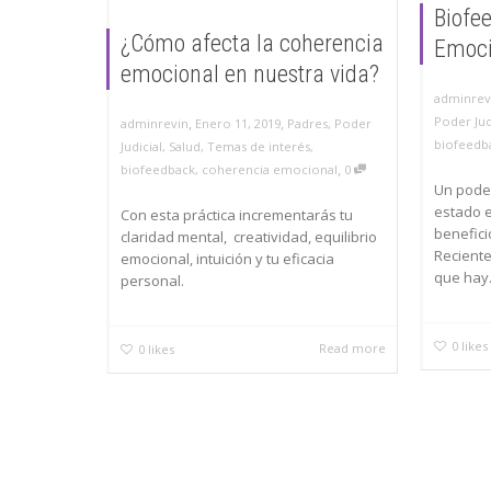
Biofe
¿Cómo afecta la coherencia
Emoci
emocional en nuestra vida?
adminrev
Poder Jud
,
,
adminrevin
Enero 11, 2019
Padres
,
Poder
biofeedb
Judicial
,
Salud
,
Temas de interés
,
,
biofeedback
,
coherencia emocional
0
Un pode
estado 
Con esta práctica incrementarás tu
benefici
claridad mental, creatividad, equilibrio
Reciente
emocional, intuición y tu eficacia
que hay.
personal.
0
likes
Read more
0
likes