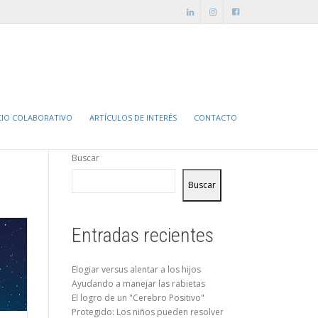
ontáctanos
tel. (+56 2) 3224 2995
info@revincularse.cl
CIO COLABORATIVO
ARTÍCULOS DE INTERÉS
CONTACTO
Buscar
Buscar
Entradas recientes
Elogiar versus alentar a los hijos
Ayudando a manejar las rabietas
El logro de un "Cerebro Positivo"
Protegido: Los niños pueden resolver