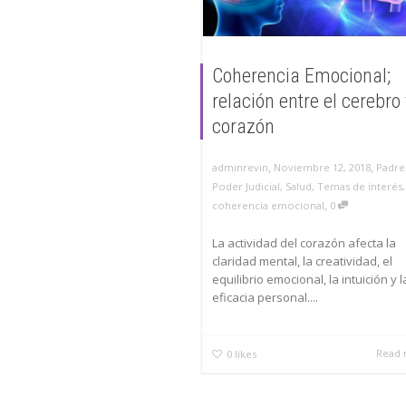
Coherencia Emocional;
relación entre el cerebro 
corazón
,
,
adminrevin
Noviembre 12, 2018
Padre
Poder Judicial
,
Salud
,
Temas de interés
,
,
coherencia emocional
0
La actividad del corazón afecta la
claridad mental, la creatividad, el
equilibrio emocional, la intuición y l
eficacia personal....
Read
0
likes