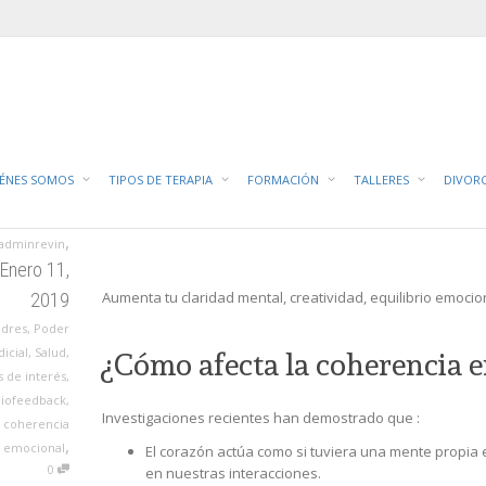
mocional en nuestra vida?
C
IÉNES SOMOS
TIPOS DE TERAPIA
FORMACIÓN
TALLERES
DIVOR
,
adminrevin
Enero 11,
Aumenta tu claridad mental, creatividad, equilibrio emociona
2019
adres
,
Poder
dicial
,
Salud
,
¿Cómo afecta la coherencia 
 de interés
,
biofeedback
,
Investigaciones recientes han demostrado que :
coherencia
,
emocional
El corazón actúa como si tuviera una mente propia
0
en
nuestras interacciones.