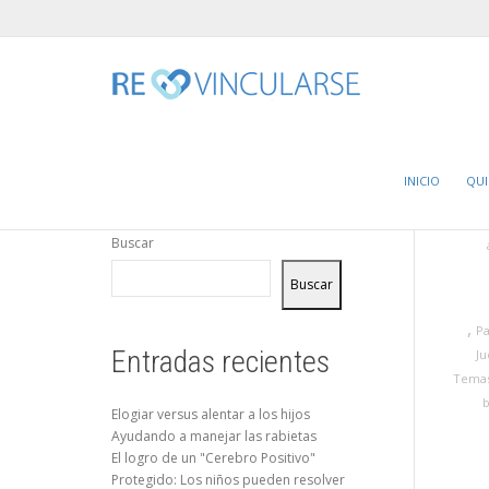
Home
2019
Enero
11
¿Cómo afecta la coherencia e
INICIO
QU
Buscar
Buscar
,
P
Entradas recientes
Ju
Temas
Elogiar versus alentar a los hijos
Ayudando a manejar las rabietas
El logro de un "Cerebro Positivo"
Protegido: Los niños pueden resolver