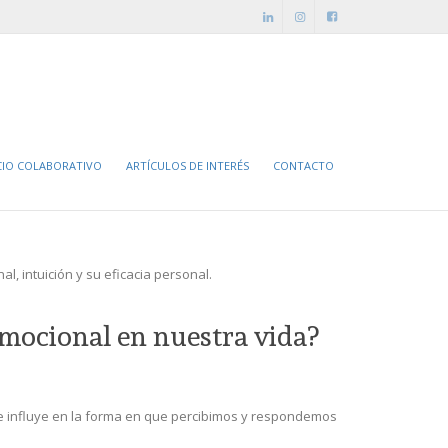
ontáctanos
tel. (+56 2) 3224 2995
info@revincularse.cl
CIO COLABORATIVO
ARTÍCULOS DE INTERÉS
CONTACTO
l, intuición y su eficacia personal.
emocional en nuestra vida?
 e influye en la forma en que percibimos y respondemos