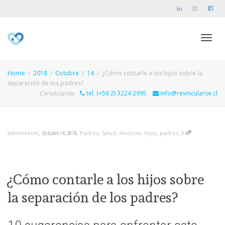
Toggl
Home
2018
Octubre
14
¿Cómo contarle a los hijos sobre la
separación de los padres?
Contáctanos
tel. (+56 2) 3224 2995
info@revincularse.cl
navig
,
,
,
adminrevin
Padres
,
Salud
,
divorcio
,
hijos
,
padres
0
Octubre 14, 2018
¿Cómo contarle a los hijos sobre
la separación de los padres?